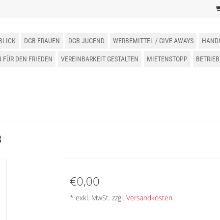
BLICK
DGB FRAUEN
DGB JUGEND
WERBEMITTEL / GIVE AWAYS
HAND
FÜR DEN FRIEDEN
VEREINBARKEIT GESTALTEN
MIETENSTOPP
BETRIE
3
€0,00
* exkl. MwSt. zzgl.
Versandkosten