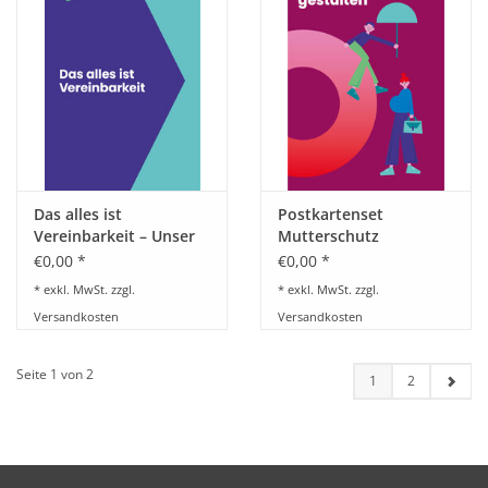
Das alles ist
Postkartenset
Vereinbarkeit – Unser
Mutterschutz
Magazin zeigt die
gestalten. Toolbox für
€0,00 *
€0,00 *
Vielfalt betrieblicher
Betriebs- und
* exkl. MwSt. zzgl.
* exkl. MwSt. zzgl.
Praxis
Personalräte
Versandkosten
Versandkosten
Seite 1 von 2
1
2