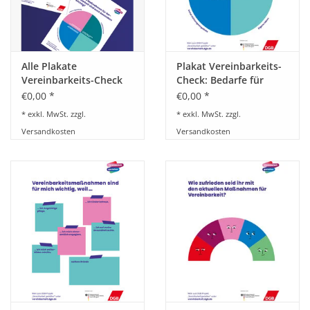
BETRIEBSRATSWAHL 2026
ARBEITSZEIT
Alle Plakate
Plakat Vereinbarkeits-
Vereinbarkeits-Check
Check: Bedarfe für
für Betrieb und
Vereinbarkeitsmaßnahmen
€0,00 *
€0,00 *
Dienststelle im Paket
in Betrieb und
* exkl. MwSt. zzgl.
* exkl. MwSt. zzgl.
Dienststelle:
Versandkosten
Versandkosten