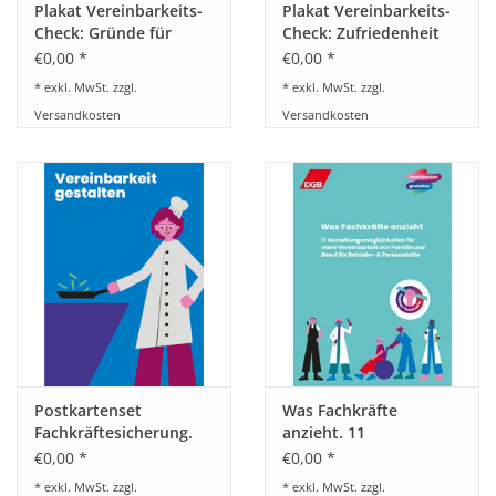
Plakat Vereinbarkeits-
Plakat Vereinbarkeits-
Check: Gründe für
Check: Zufriedenheit
Vereinbarkeitsbedarfe
mit Maßnahmen in
€0,00 *
€0,00 *
in Betrieb und
Betrieb und
* exkl. MwSt. zzgl.
* exkl. MwSt. zzgl.
Dienststelle
Dienststelle
Versandkosten
Versandkosten
Postkartenset
Was Fachkräfte
Fachkräftesicherung.
anzieht. 11
Toolbox für Betriebs-
Gestaltungsmöglichkeiten
€0,00 *
€0,00 *
und Personalräte
für mehr Vereinbarkeit
* exkl. MwSt. zzgl.
* exkl. MwSt. zzgl.