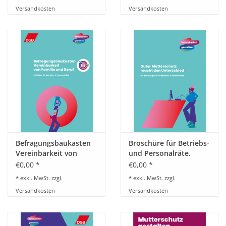
von Familie und Beruf
Versandkosten
Versandkosten
für Betriebs- und
Personalräte
Befragungsbaukasten
Broschüre für Betriebs-
Vereinbarkeit von
und Personalräte.
Familie und Beruf.
Guter Mutterschutz
€0,00 *
€0,00 *
Leitfaden für Betriebs-
macht den Unterschied
* exkl. MwSt. zzgl.
* exkl. MwSt. zzgl.
und Personalräte
Versandkosten
Versandkosten