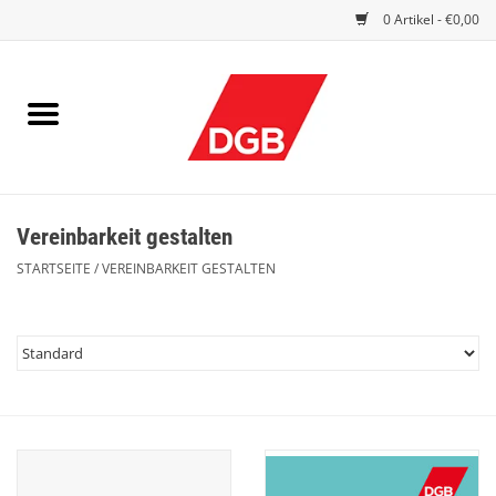
0 Artikel - €0,00
STARTSEITE
DRUCKSACHEN
INDEX GUTE ARBEIT
Vereinbarkeit gestalten
EINBLICK
STARTSEITE
/
VEREINBARKEIT GESTALTEN
DGB FRAUEN
DGB JUGEND
WERBEMITTEL / GIVE AWAYS