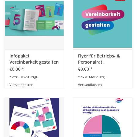
HANDWERK
1. MAI
TARIFWENDE
Infopaket
Flyer für Betriebs- &
INITIATIVE „MENSCH“
Vereinbarkeit gestalten
Personalrat.
Vereinbarkeit von
€0,00 *
€0,00 *
Familie und Beruf
GEWERKSCHAFTEN FÜR DEN
* exkl. MwSt. zzgl.
* exkl. MwSt. zzgl.
gestalten
FRIEDEN
Versandkosten
Versandkosten
VEREINBARKEIT GESTALTEN
MIETENSTOPP