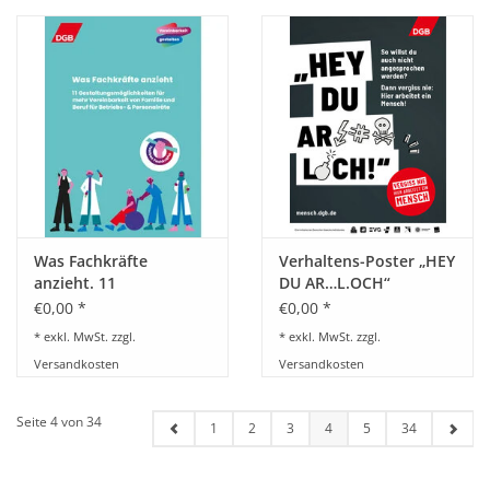
Was Fachkräfte
Verhaltens-Poster „HEY
anzieht. 11
DU AR…L.OCH“
Gestaltungsmöglichkeiten
€0,00 *
€0,00 *
für mehr Vereinbarkeit
* exkl. MwSt. zzgl.
* exkl. MwSt. zzgl.
von Familie und Beruf
Versandkosten
Versandkosten
für Betriebs- und
Personalräte
Seite 4 von 34
1
2
3
4
5
34