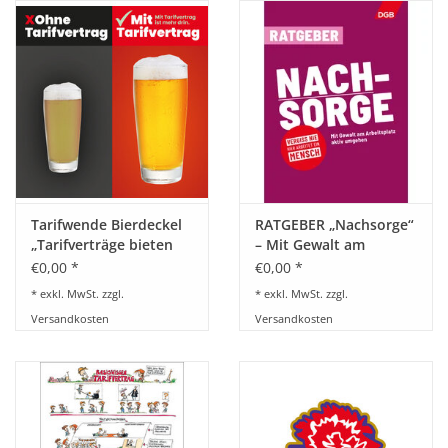
HANDWERK
1. MAI
TARIFWENDE
INITIATIVE „MENSCH“
Tarifwende Bierdeckel
RATGEBER „Nachsorge“
„Tarifverträge bieten
– Mit Gewalt am
GEWERKSCHAFTEN FÜR DEN
mehr“
Arbeitsplatz aktiv
€0,00 *
€0,00 *
FRIEDEN
umgehen
* exkl. MwSt. zzgl.
* exkl. MwSt. zzgl.
Versandkosten
Versandkosten
VEREINBARKEIT GESTALTEN
MIETENSTOPP